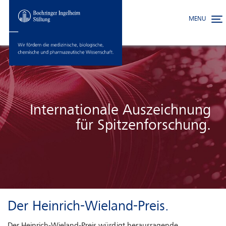
MENU
Toggle
Skip to main content
Internationale Auszeichnung
für Spitzenforschung.
Der Heinrich-Wieland-Preis.