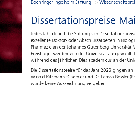
You are here:
Boehringer Ingelheim Stiftung
Wissenschaftspre
Dissertationspreise Ma
Jedes Jahr dotiert die Stiftung vier Dissertationspre
exzellente Doktor- oder Abschlussarbeiten in Biolo
Pharmazie an der Johannes Gutenberg-Universität M
Preisträger werden von der Universität ausgewählt. D
während des jährlichen Dies academicus an der Unive
Die Dissertationspreise für das Jahr 2023 gingen an D
Winald Kitzmann (Chemie) und Dr. Larissa Bessler (P
wurde keine Auszeichnung vergeben.