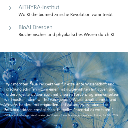
AITHYRA-Institut
Wo KI die biomedizinische Revolution vorantreibt.
BioAI Dresden
Biochemisches und physikalisches Wissen durch KI.
"Wir möchten neue Perspektiven für exzellente Wissenschaft und
Forschung schaffen – zum einen mit ausgewählten Initiativen und
Förderprojekten. Aber auch mit unseren Förderprogrammen setzen
wir Impulse, indem wir herausragenden Wissenschaftlerinnen und
Wissenschaftlern mit originellen und zukunftsweisenden
Forschungsideen ermöglichen, ihr volles Potenzial zu entfalten."
Christoph Boehringer, Vorsitzender des Vorstands der Boehringer Ingelheim Stiftung im Jahr 2024